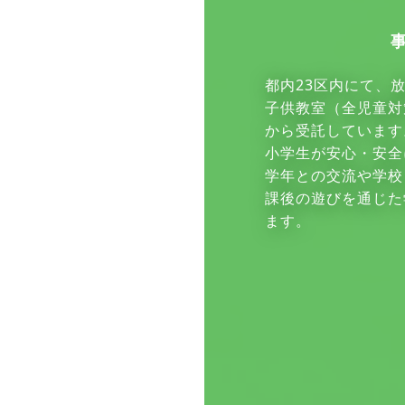
都内23区内にて、
子供教室（全児童対
から受託しています
小学生が安心・安全
学年との交流や学校
課後の遊びを通じた
ます。