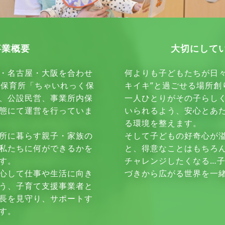
事業概要
大切にして
・名古屋・大阪を合わせ
何よりも子どもたちが日々
可保育所「ちゃいれっく保
キイキ”と過ごせる場所創
、公設民営、事業所内保
一人ひとりがその子らし
態にて運営を行っていま
いられるよう、安心とあ
る環境を整えます。
所に暮らす親子・家族の
そして子どもの好奇心が
私たちに何ができるかを
と、得意なことはもちろ
す。
チャレンジしたくなる…
心して仕事や生活に向き
づきから広がる世界を一
う、子育て支援事業者と
長を見守り、サポートす
す。