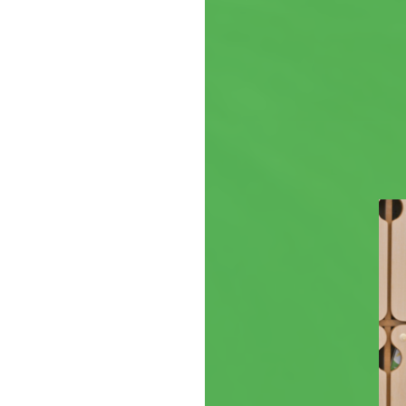
[関連サイト]
● ちゃいれっく（保育園サイト）
● 学童について
● 株式会社S-Life Partners
Privacy Plicy
[プライバシーポリシー]