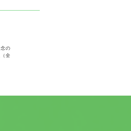
理念の
室（全
。