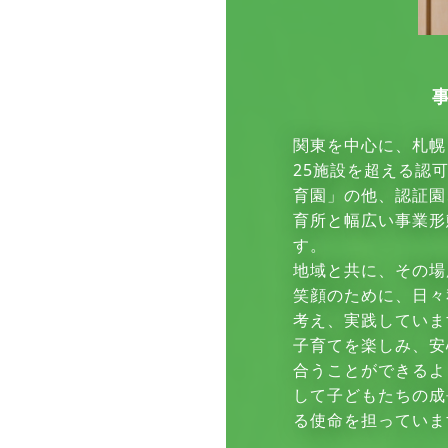
関東を中心に、札幌
25施設を超える認
育園」の他、認証園
育所と幅広い事業形
す。
地域と共に、その場
笑顔のために、日々
考え、実践していま
子育てを楽しみ、安
合うことができるよ
して子どもたちの成
る使命を担っていま