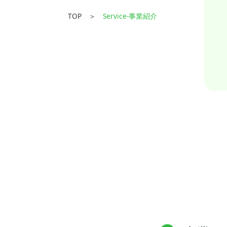
● プロケアの理念
TOP ＞
Service-事業紹介
● 社長メッセージ
● 組織・保育・社員教育体制
● プロケアの歩み
● 会社概要
Service
[事業紹介]
[取り組み]
● 持続可能な社会への貢献
● 協力企業との取り組み