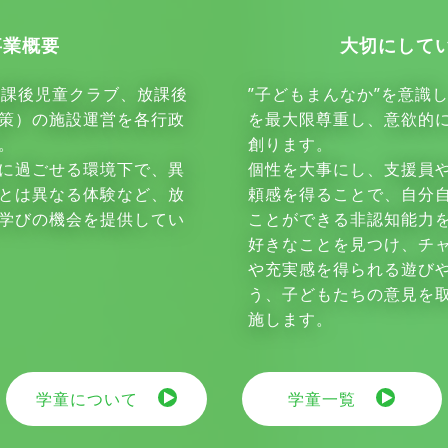
事業概要
大切にして
放課後児童クラブ、放課後
”子どもまんなか”を意識
策）の施設運営を各行政
を最大限尊重し、意欲的
。
創ります。
に過ごせる環境下で、異
個性を大事にし、支援員
とは異なる体験など、放
頼感を得ることで、自分
学びの機会を提供してい
ことができる非認知能力
好きなことを見つけ、チ
や充実感を得られる遊び
う、子どもたちの意見を
施します。
学童について
学童一覧