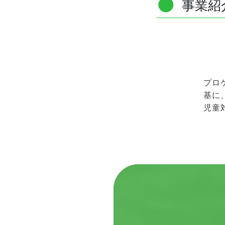
●
News
事業紹
[お知らせ]
[採用情報]
● 保育園・学童施設の採用情報
プロ
● 本部採用情報
基に
● インスタグラム
児童
[お問い合わせ]
● 自治体・法人のみなさま
● 不動産事業者のみなさま
● その他のお問い合わせ