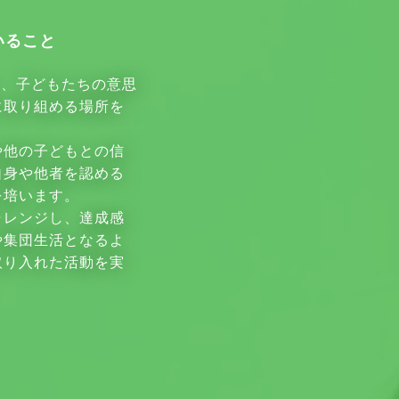
いること
し、子どもたちの意思
に取り組める場所を
や他の子どもとの信
自身や他者を認める
を培います。
ャレンジし、達成感
や集団生活となるよ
取り入れた活動を実