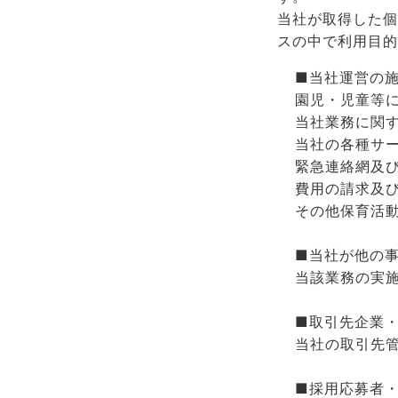
[関連サイト]
当社が取得した個
スの中で利用目的
● ちゃいれっく（保育園サイト）
■当社運営の
● 学童について
園児・児童等
● 株式会社S-Life Partners
当社業務に関
当社の各種サ
Privacy Plicy
緊急連絡網及
[プライバシーポリシー]
費用の請求及
その他保育活
■当社が他の
当該業務の実
■取引先企業
当社の取引先
■採用応募者