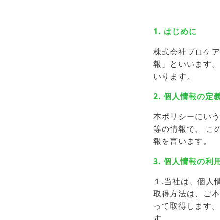
News
[お知らせ]
1. はじめに
[採用情報]
株式会社プロケア
報」といいます。
● 保育園・学童施設の採用情報
いります。
● 本部採用情報
2. 個人情報の定
● インスタグラム
本ポリシーにいう
等の情報で、 こ
[お問い合わせ]
報を言います。
● 自治体・法人のみなさま
3. 個人情報の
● 不動産事業者のみなさま
１.当社は、個人
● その他のお問い合わせ
取得方法は、ご本
って取得します。
す。