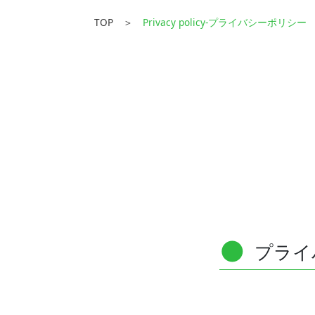
● プロケアの理念
TOP ＞
Privacy policy-プライバシーポリシー
● 社長メッセージ
● 組織・保育・社員教育体制
● プロケアの歩み
● 会社概要
Service
[事業紹介]
[取り組み]
●
プライ
● 持続可能な社会への貢献
● 協力企業との取り組み