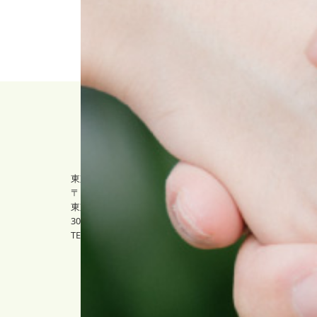
About us
・ プロケア
・ 社長メッ
東京本社
・ 組織・保
〒169-0075
・ プロケア
東京都新宿区高田馬場1-30-4
・ 会社概要
30山京ビル3Ｆ
TEL 03-6233-7800
Service
[
・ 保育事業
・ 学童事業
・ 子育て支