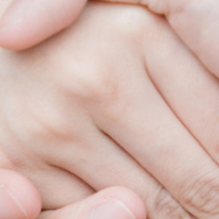
Actions
[プロケアについて]
[取り組み]
の理念
・ 持続可能な社会への貢献
セージ
・ 協力会社との取り組み
育・社員教育体制
Recruit
の歩み
[採用情報]
・ 保育園・学童施設の採用情報
・ 本部採用情報
事業紹介]
・ インスタグラム
News
[お知らせ]
援施設の指定管理者・利用者支援