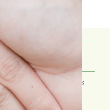
Contact
[お問い合わせ]
・ 自治体・法人のみなさま
・ 不動産事業者のみなさま
・ その他のお問い合わせ
Related Sites
[関連サイト]
・ ちゃいれっく（保育園サイト）
・ 学童について
・ 株式会社S-Life Partners