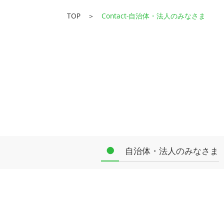
● 社長メッセージ
TOP ＞
Contact-自治体・法人のみなさま
● 組織・保育・社員教育体制
● プロケアの歩み
● 会社概要
Service
[事業紹介]
[取り組み]
●
自治体・法人のみなさま
● 持続可能な社会への貢献
● 協力企業との取り組み
News
[お知らせ]