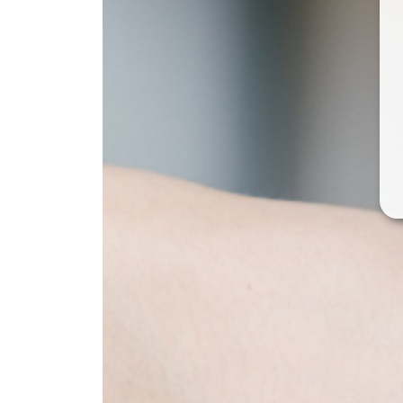
● ちゃいれっく（保育園サイト）
● 学童について
● 株式会社S-Life Partners
Privacy Plicy
[プライバシーポリシー]